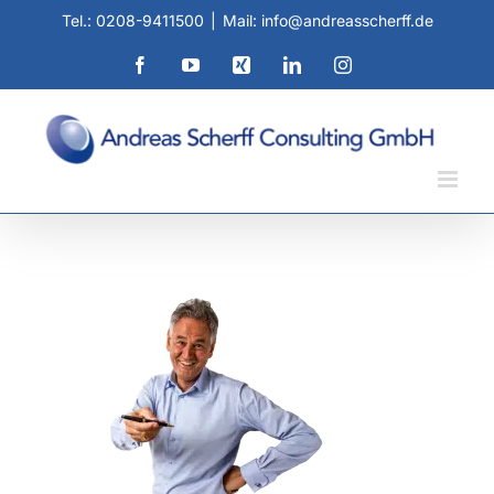
Zum
Tel.: 0208-9411500
|
Mail: info@andreasscherff.de
Inhalt
springen
Facebook
YouTube
Xing
LinkedIn
Instagram