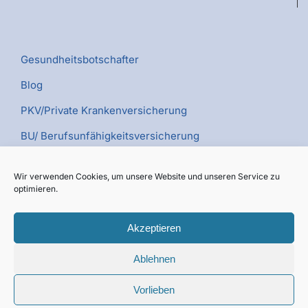
Gesundheitsbotschafter
Blog
PKV/Private Krankenversicherung
BU/ Berufsunfähigkeitsversicherung
PV/Pflegeversicherung
Wir verwenden Cookies, um unsere Website und unseren Service zu
Kümmerer TV
optimieren.
Akzeptieren
Ablehnen
© Copyright 2026 | Webdesign sem-possible.de
Vorlieben