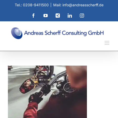
Zum
Tel.: 0208-9411500
|
Mail: info@andreasscherff.de
Inhalt
springen
Facebook
YouTube
Xing
LinkedIn
Instagram