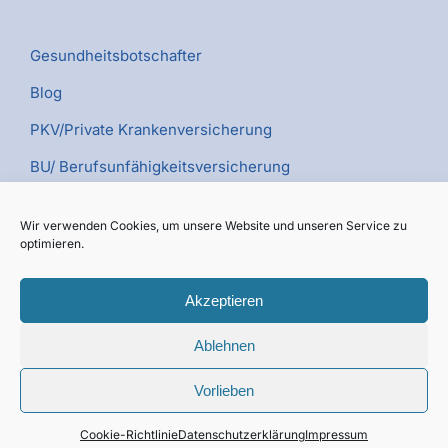
Gesundheitsbotschafter
Blog
PKV/Private Krankenversicherung
BU/ Berufsunfähigkeitsversicherung
PV/Pflegeversicherung
Wir verwenden Cookies, um unsere Website und unseren Service zu
Kümmerer TV
optimieren.
Akzeptieren
Ablehnen
© Copyright 2026 | Webdesign sem-possible.de
Vorlieben
Facebook
YouTube
Xing
LinkedIn
Instagram
Cookie-Richtlinie
Datenschutzerklärung
Impressum