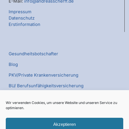
E-Mail:
info@andreasscherff.de
Impressum
Datenschutz
Erstinformation
Gesundheitsbotschafter
Blog
PKV/Private Krankenversicherung
BU/ Berufsunfähigkeitsversicherung
PV/Pflegeversicherung
Wir verwenden Cookies, um unsere Website und unseren Service zu
Kümmerer TV
optimieren.
Akzeptieren