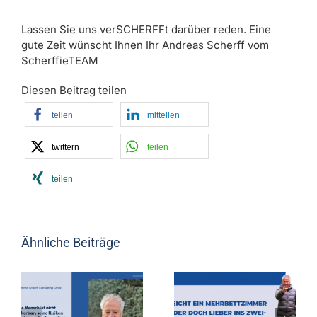
Lassen Sie uns verSCHERFFt darüber reden. Eine
gute Zeit wünscht Ihnen Ihr Andreas Scherff vom
ScherffieTEAM
Diesen Beitrag teilen
teilen
mitteilen
twittern
teilen
teilen
Ähnliche Beiträge
t
Reicht ein
PKV >
Mehrbettzimmer