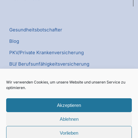
Gesundheitsbotschafter
Blog
PKV/Private Krankenversicherung
BU/ Berufsunfähigkeitsversicherung
PV/Pflegeversicherung
Wir verwenden Cookies, um unsere Website und unseren Service zu
Kümmerer TV
optimieren.
Akzeptieren
Ablehnen
© Copyright 2026 | Webdesign sem-possible.de
Vorlieben