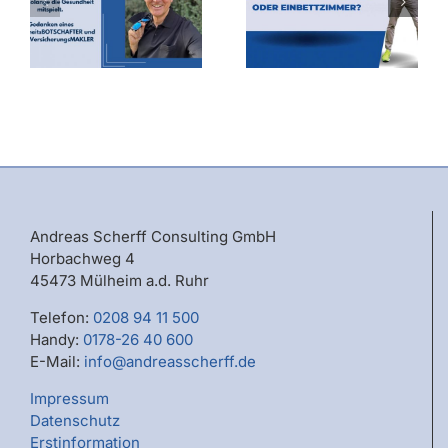
Bilanzkennzahle
oder doch lieber
oder
e
ins Zwei- oder
Versicherungsbe
t
Einbettzimmer?
Andreas Scherff Consulting GmbH
Horbachweg 4
45473 Mülheim a.d. Ruhr
Telefon:
0208 94 11 500
Handy:
0178-26 40 600
E-Mail:
info@andreasscherff.de
Impressum
Datenschutz
Erstinformation