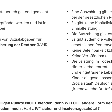
steuerlich geltend gemacht
Eine Auszahlung gibt e
bei der gesetzlichen 
epfändet werden und ist in
Es gibt keine Kapitalis
 bei
Einmalleistung).
Die Auszahlung gibt es
i von Sozialabgaben für
Es gibt zudem die vol
icherung der Rentner
(KVdR).
gesetzlichen Rentenve
Keine Beleihbarkeit (z.
Keine Verpfändbarkeit 
Die Leistung im Todesf
Hinterbliebenenrente 
und eingetragene Lebe
Kinder eingeschlossen
„Sozialstaat“ Deutsch
„irgendwelche Dritte“
eweiligen Punkte NICHT blenden, denn WELCHE andere Form d
zudem noch „Hartz IV“ sicher und Insolvenzgeschützt?